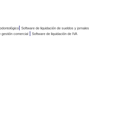
|
odontológico
Software de liquidación de sueldos y jornales
|
 gestión comercial
Software de liquidación de IVA