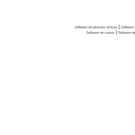
|
Software de historias clínicas
Software 
|
Software de costos
Software de